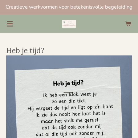
Creatieve werkvormen voor betekenisvolle begeleiding
Ga
direct
naar
de
hoofdinhoud
Heb je tijd?