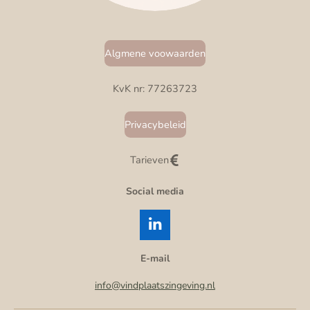
Algmene voowaarden
KvK nr: 77263723
Privacybeleid
Tarieven
Social media
L
i
n
E-mail
k
e
info@vindplaatszingeving.nl
d