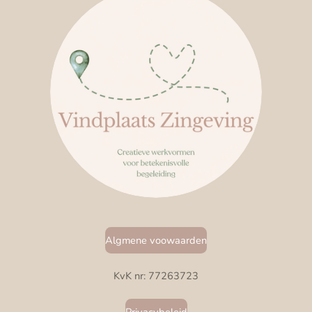
Algmene voowaarden
KvK nr: 77263723
Privacybeleid