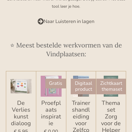
tool leer je hoe.
Naar Luisteren in lagen
⭐ Meest bestelde werkvormen van de
Vindplaatsen:
Gratis
Digitaal
Zichtkaart
product
themaset
De
Proefpl
Trainer
Thema
Verlies
aats
shandl
set
kunst
inspirat
eiding
Zorg
dialoog
ie
voor
voor de
Zelfco
Helper
€ 5,95
€ 0,00