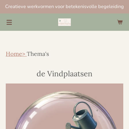
Creatieve werkvormen voor betekenisvolle begeleiding
Ga
direct
naar
de
hoofdinhoud
Home>
Thema's
de Vindplaatsen