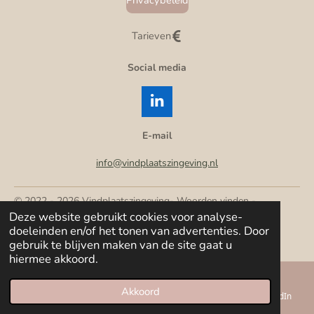
Tarieven
Social media
L
i
n
E-mail
k
e
info@vindplaatszingeving.nl
d
I
© 2022 - 2026 Vindplaatszingeving- Woorden vinden -
n
Deze website gebruikt cookies voor analyse-
Betekenis vinden - Richting vinden
doeleinden en/of het tonen van advertenties. Door
Powered by
JouwWeb
gebruik te blijven maken van de site gaat u
hiermee akkoord.
Akkoord
E-mailadres
Telefoonnummer
Kaart
LinkedIn