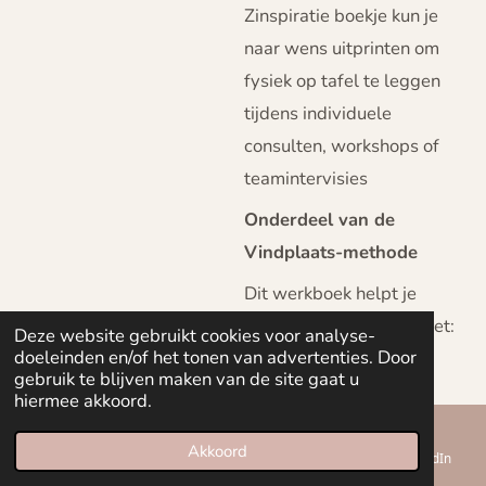
Zinspiratie boekje kun je
naar wens uitprinten om
fysiek op tafel te leggen
tijdens individuele
consulten, workshops of
teamintervisies
Onderdeel van de
Vindplaats-methode
Dit werkboek helpt je
vooral om te oefenen met:
Deze website gebruikt cookies voor analyse-
doeleinden en/of het tonen van advertenties. Door
● Verwonderen
gebruik te blijven maken van de site gaat u
hiermee akkoord.
● Verbinden
Meer over de methode →
Akkoord
E-mailadres
Telefoonnummer
Kaart
LinkedIn