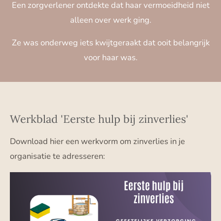
Een zorgverlener ontdekte dat haar vermoeidheid niet
alleen over werk ging.
Ze was onderweg iets kwijtgeraakt dat ooit belangrijk
voor haar was.
Werkblad 'Eerste hulp bij zinverlies'
Download hier een werkvorm om zinverlies in je
organisatie te adresseren: