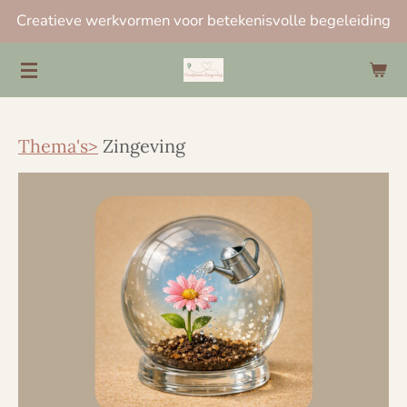
Creatieve werkvormen voor betekenisvolle begeleiding
Ga
direct
naar
de
hoofdinhoud
Thema's>
Zingeving