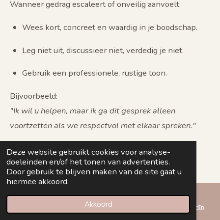
Wanneer gedrag escaleert of onveilig aanvoelt:
Wees kort, concreet en waardig in je boodschap.
Leg niet uit, discussieer niet, verdedig je niet.
Gebruik een professionele, rustige toon.
Bijvoorbeeld:
"Ik wil u helpen, maar ik ga dit gesprek alleen
voortzetten als we respectvol met elkaar spreken."
Korte, heldere zinnen helpen om de situatie te de-
Deze website gebruikt cookies voor analyse-
doeleinden en/of het tonen van advertenties.
escaleren en jezelf te beschermen.
Door gebruik te blijven maken van de site gaat u
hiermee akkoord.
3. Handhaaf je grens met actie
Akkoord
E-mailadres
Telefoonnummer
Kaart
LinkedIn
Grenzen zonder opvolging zijn geen grenzen maar