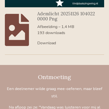
Ademlicht 20251126 104022
0000 Png
Afbeelding – 1,4 MB
193 downloads
Download
Ontmoeting
Een deelnemer wilde graag mee-oefenen, maar bleef
stil.
Na afloop zei ze: "Vandaag was luisteren voor mij al