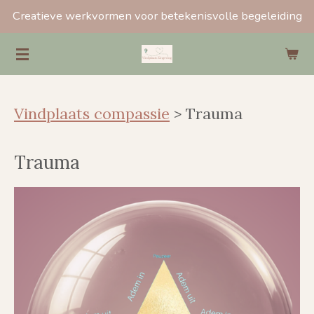
Creatieve werkvormen voor betekenisvolle begeleiding
Ga
direct
naar
de
hoofdinhoud
Vindplaats compassie
> Trauma
Trauma