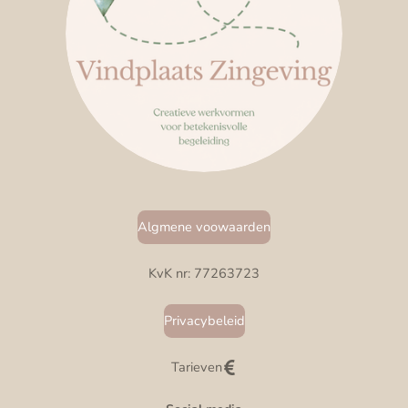
Algmene voowaarden
KvK nr: 77263723
Privacybeleid
Tarieven