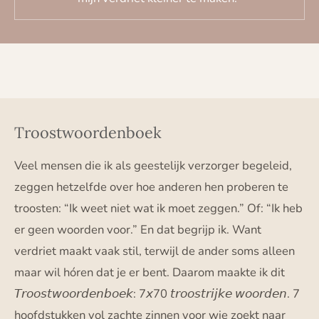
Troostwoordenboek
Veel mensen die ik als geestelijk verzorger begeleid,
zeggen hetzelfde over hoe anderen hen proberen te
troosten: “Ik weet niet wat ik moet zeggen.” Of: “Ik heb
er geen woorden voor.” En dat begrijp ik. Want
verdriet maakt vaak stil, terwijl de ander soms alleen
maar wil hóren dat je er bent. Daarom maakte ik dit
𝘛𝘳𝘰𝘰𝘴𝘵𝘸𝘰𝘰𝘳𝘥𝘦𝘯𝘣𝘰𝘦𝘬: 7𝘹70 𝘵𝘳𝘰𝘰𝘴𝘵𝘳𝘪𝘫𝘬𝘦 𝘸𝘰𝘰𝘳𝘥𝘦𝘯. 7
hoofdstukken vol zachte zinnen voor wie zoekt naar