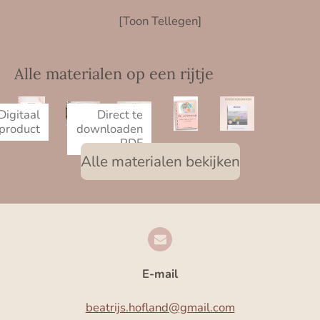
[Toon Tellegen]
Alle materialen op een rijtje
Digitaal
Direct te
product
downloaden
PDF
Alle materialen bekijken
E-mail
beatrijs.hofland@gmail.com