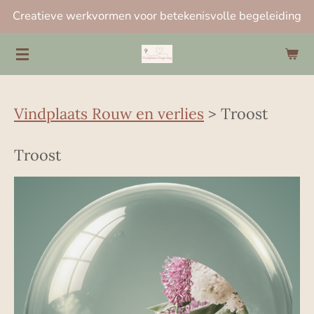
Creatieve werkvormen voor betekenisvolle begeleiding
Ga
direct
naar
de
hoofdinhoud
Vindplaats Rouw en verlies
> Troost
Troost