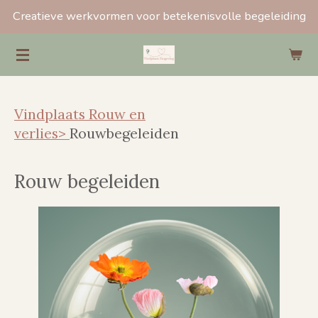
Creatieve werkvormen voor betekenisvolle begeleiding
Ga
direct
naar
de
hoofdinhoud
Vindplaats Rouw en
verlies>
Rouwbegeleiden
Rouw begeleiden