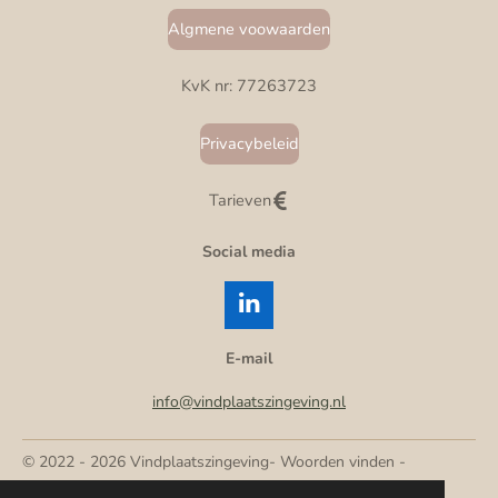
Algmene voowaarden
KvK nr: 77263723
Privacybeleid
Tarieven
Social media
L
i
n
E-mail
k
e
info@vindplaatszingeving.nl
d
I
© 2022 - 2026 Vindplaatszingeving- Woorden vinden -
n
Betekenis vinden - Richting vinden