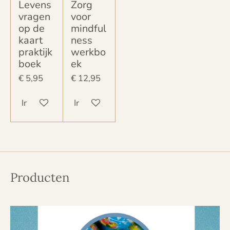
Levens
Zorg
vragen
voor
op de
mindful
kaart
ness
praktijk
werkbo
boek
ek
€ 5,95
€ 12,95
In winkelwagen
In winkelwagen
Producten