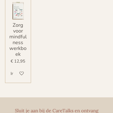
Zorg
voor
mindful
ness
werkbo
ek
€ 12,95
In winkelwagen
Sluit je aan bij de CareTalks en ontvang