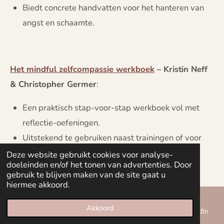
Biedt concrete handvatten voor het hanteren van
angst en schaamte.
Het mindful zelfcompassie werkboek
– Kristin Neff
& Christopher Germer
:
Een praktisch stap-voor-stap werkboek vol met
reflectie-oefeningen.
Uitstekend te gebruiken naast trainingen of voor
individuele zelfreflectie.
Deze website gebruikt cookies voor analyse-
doeleinden en/of het tonen van advertenties. Door
gebruik te blijven maken van de site gaat u
Artikel
Wat ik je gun-
Beatrijs Hofland
hiermee akkoord.
Akkoord
E-mailadres
Telefoonnummer
Kaart
LinkedIn