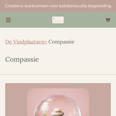
Creatieve werkvormen voor betekenisvolle begeleiding
Ga
direct
naar
de
hoofdinhoud
De Vindplaatsen>
Compassie
Compassie