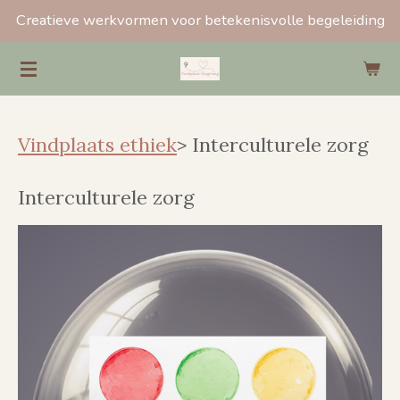
Creatieve werkvormen voor betekenisvolle begeleiding
Ga
direct
naar
de
hoofdinhoud
Vindplaats ethiek
> Interculturele zorg
Interculturele zorg