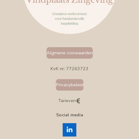
Algmene voowaarden
KvK nr: 77263723
Privacybeleid
Tarieven
Social media
L
i