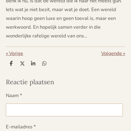
denk ik nu, is dat de wereld die ik haar het meest gun.
Iets wat je niet bezit, maar wat je doet. Een wereld
waarin hoop geen luxe en geen toeval is, maar een
werkwoord. En hopelijk samen verder in die
wonderlijke rafelige wereld van ons…
«
Vorige
Volgende
»
D
D
S
D
e
e
h
e
l
e
a
l
e
l
r
e
Reactie plaatsen
n
e
n
Naam *
E-mailadres *