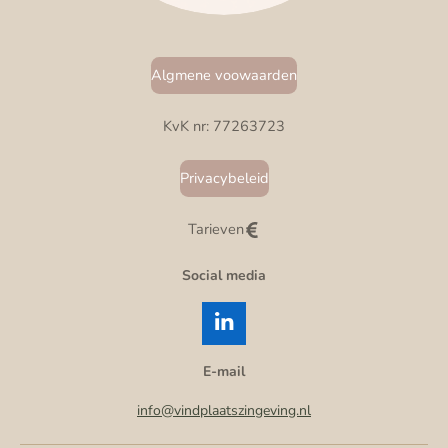
Algmene voowaarden
KvK nr: 77263723
Privacybeleid
Tarieven
Social media
L
i
n
E-mail
k
e
info@vindplaatszingeving.nl
d